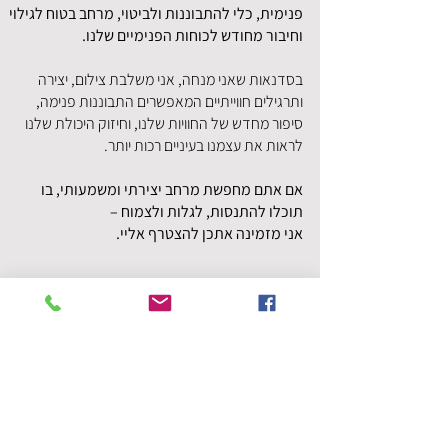
פנימית, כלי להתבוננות ולביטוי, מרחב בטוח לגילוי
וחיבור מחודש לכוחות הפנימיים שלנו.
בסדנאות שאני מנחה, אני משלבת צילום, יצירה
ותרגילים חווייתיים המאפשרים התבוננות פנימה,
סיפור מחדש של החוויות שלנו, וחיזוק היכולת שלנו
לראות את עצמנו בעיניים רכות יותר.
אם אתם מחפשת מרחב יצירתי ומשמעותי, בו
תוכלו להתנסות, לגלות ולצמוח –
אני מזמינה אתכן להצטרף אליי.
7.3.2025 | יום שישי | 9:00-
12:00 | מושב בקוע
במיוחד ל
"יום האישה"
סדנת
בוקר , בקבוצה אינטימית